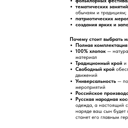
фольклорных фестива
тематических занятий
обычаям и традициям;
патриотических меро
создания ярких и за
Почему стоит выбрать и
Полная комплектаци
100% хлопок
— натура
материал
Традиционный крой
и 
Свободный крой
обесп
движений
Универсальность
— по
мероприятий
Российское производ
Русская народная кос
одежда, а настоящий с
наряде ваш сын будет 
станет его главным ге