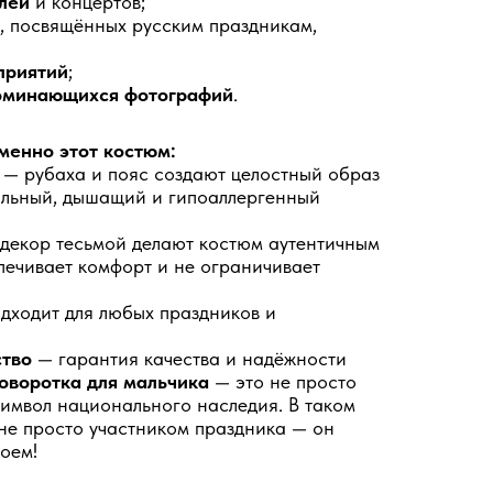
лей
и концертов;
, посвящённых русским праздникам,
приятий
;
поминающихся фотографий
.
менно этот костюм:
я
— рубаха и пояс создают целостный образ
льный, дышащий и гипоаллергенный
декор тесьмой делают костюм аутентичным
ечивает комфорт и не ограничивает
дходит для любых праздников и
ство
— гарантия качества и надёжности
оворотка для мальчика
— это не просто
имвол национального наследия. В таком
не просто участником праздника — он
роем!