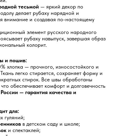
ий.
родной тесьмой
— яркий декор по
подолу делает рубаху нарядной и
ая внимание и создавая по-настоящему
иционный элемент русского народного
оясывает рубаху навыпуск, завершая образ
иональный колорит.
ы и пошив:
0% хлопка — прочного, износостойкого и
Ткань легко стирается, сохраняет форму и
ократных стирок. Все швы обработаны
 что обеспечивает комфорт и долговечность
 России
— гарантия качества и
ит для:
х гуляний;
ренников
в детском саду и школе;
вок
и спектаклей;