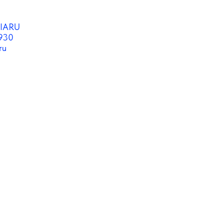
IARU
930
ru