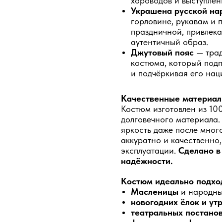
хороводов и выступлен
Украшена русской на
горловине, рукавам и 
праздничной, привлек
аутентичный образ.
Джутовый пояс
— трад
костюма, который подп
и подчёркивая его нац
Качественные материал
Костюм изготовлен из 10
долговечного материала. 
яркость даже после мног
аккуратно и качественно,
эксплуатации.
Сделано в
надёжности.
Костюм идеально подход
Масленицы
и народны
новогодних ёлок и ут
театральных постано