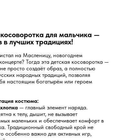
 косоворотка для мальчика —
 в лучших традициях!
листал на Масленицу, новогоднем
концерте? Тогда эта детская косоворотка —
не просто создаёт образ, а полностью
усских народных традиций, позволяя
ебя настоящим богатырём или героем
тация костюма:
 хлопка
— главный элемент наряда.
тна к телу, дышит, не вызывает
мых маленьких и обеспечивает комфорт в
ика. Традиционный свободный крой не
то особенно важно для активных игр,