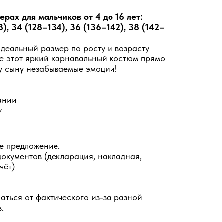
рах для мальчиков от 4 до 16 лет:
8), 34 (128–134), 36 (136–142), 38 (142–
еальный размер по росту и возрасту
е этот яркий карнавальный костюм прямо
у сыну незабываемые эмоции!
ании
у
е предложение.
документов (декларация, накладная,
чёт)
аться от фактического из-за разной
.