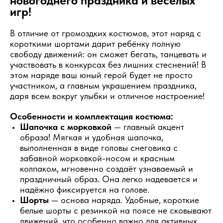
новогоднего праздника и весёлых
игр!
В отличие от громоздких костюмов, этот наряд с
короткими шортами дарит ребёнку полную
свободу движений: он сможет бегать, танцевать и
участвовать в конкурсах без лишних стеснений! В
этом наряде ваш юный герой будет не просто
участником, а главным украшением праздника,
даря всем вокруг улыбки и отличное настроение!
Особенности и комплектация костюма:
Шапочка с морковкой
— главный акцент
образа! Мягкая и удобная шапочка,
выполненная в виде головы снеговика с
забавной морковкой-носом и красным
колпаком, мгновенно создаёт узнаваемый и
праздничный образ. Она легко надевается и
надёжно фиксируется на голове.
Шорты
— основа наряда. Удобные, короткие
белые шорты с резинкой на поясе не сковывают
движений, что особенно важно для активных