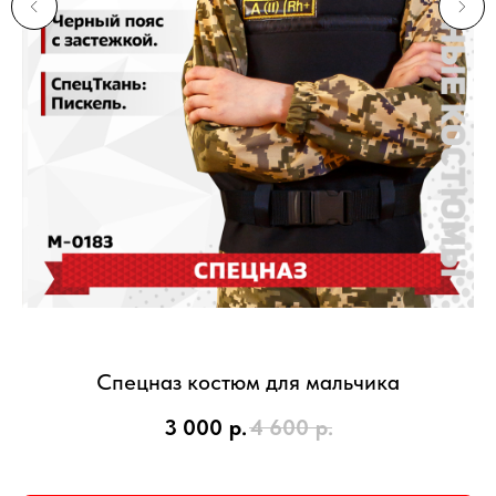
Спецназ костюм для мальчика
Р
3 000
р.
4 600
р.