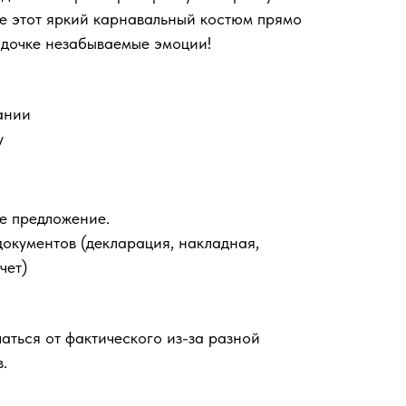
е этот яркий карнавальный костюм прямо
 дочке незабываемые эмоции!
ании
у
е предложение.
документов (декларация, накладная,
чет)
аться от фактического из-за разной
.