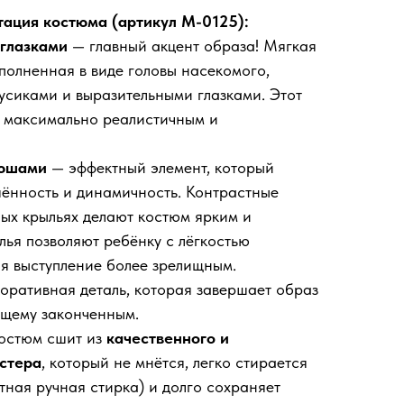
ация костюма (артикул M-0125):
 глазками
— главный акцент образа! Мягкая
полненная в виде головы насекомого,
усиками и выразительными глазками. Этот
м максимально реалистичным и
рюшами
— эффектный элемент, который
шённость и динамичность. Контрастные
ых крыльях делают костюм ярким и
ья позволяют ребёнку с лёгкостью
ая выступление более зрелищным.
оративная деталь, которая завершает образ
ящему законченным.
остюм сшит из
качественного и
стера
, который не мнётся, легко стирается
тная ручная стирка) и долго сохраняет