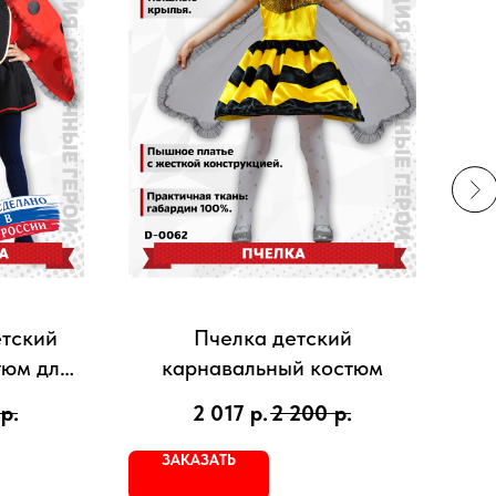
етский
Пчелка детский
Ив
тюм для
карнавальный костюм
р.
2 017
р.
2 200
р.
ЗАКАЗАТЬ