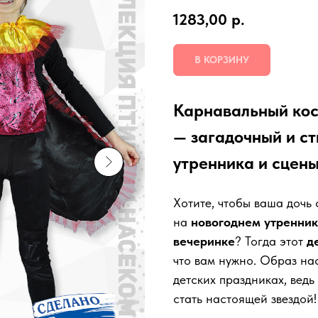
1283,00
р.
В КОРЗИНУ
Карнавальный кос
— загадочный и ст
утренника и сцены
Хотите, чтобы ваша дочь
на
новогоднем утренни
вечеринке
? Тогда этот
д
что вам нужно. Образ на
детских праздниках, ведь
стать настоящей звездой!