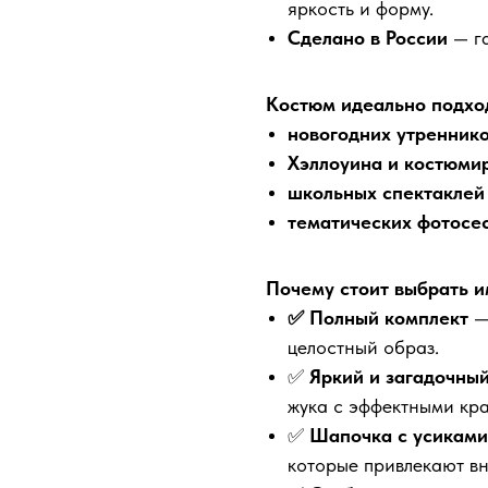
яркость и форму.
Сделано в России
— га
Костюм идеально подход
новогодних утреннико
Хэллоуина и костюми
школьных спектаклей 
тематических фотосе
Почему стоит выбрать и
✅ Полный комплект
—
целостный образ.
✅
Яркий и загадочны
жука с эффектными кр
✅
Шапочка с усиками
которые привлекают в