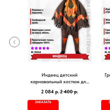
130 см)
Индеец детский
Гр
карнавальный костюм для
р.
мальчика
2 084
р.
2 400
р.
ЗАКАЗАТЬ