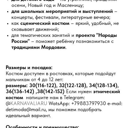
осени, Новый год и Масленицу;
для школьных мероприятий и выступлений
–
концерты, фестивали, литературные вечера;
как
сценический костюм
– яркий, удобный, не
сковывает движений;
для тематических занятий и
проекта "Народы
России"
– поможет ребёнку познакомиться с
традициями Мордовии
.
Размеры и посадка:
Костюм доступен в ростовках, которые подойдут
мальчикам от 4 до 12 лет:
размеры: 30(116-122), 32(122-128), 34(128-134),
36(136-142) ,38(142-152)
Если нужен
этнический
костюм
напишите нам в Telegram:
@
KARNAVALIARU
WatsApp: +79883797930 e-mail:
detimoda@mail.ru, мы поможем подобрать
идеальный вариант.
Особенности и преимущества: