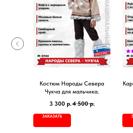
бник
Костюм Народы Севера
Кар
юм для
Чукча для мальчика.
р.
3 300
р.
4 500
р.
ЗАКАЗАТЬ