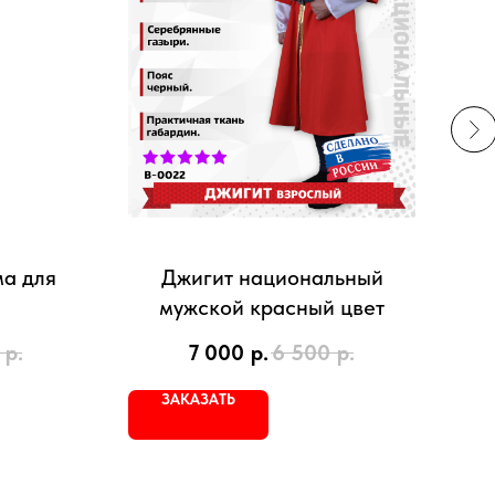
а для
Джигит национальный
Пил
мужской красный цвет
р.
7 000
р.
6 500
р.
ЗАКАЗАТЬ