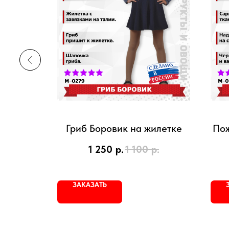
тке
Гриб Боровик на жилетке
Пож
р.
1 250
р.
1 100
р.
ЗАКАЗАТЬ