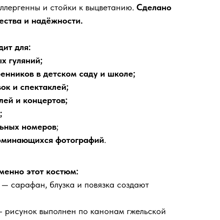
аллергенны и стойки к выцветанию.
Сделано
чества и надёжности.
ит для:
х гуляний;
ренников в детском саду и школе;
ок и спектаклей;
ей и концертов;
;
льных номеров
;
поминающихся фотографий
.
менно этот костюм:
— сарафан, блузка и повязка создают
 рисунок выполнен по канонам гжельской