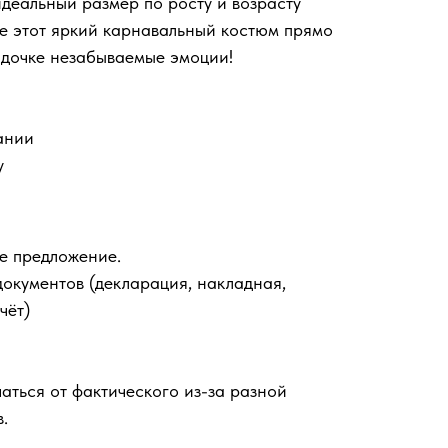
еальный размер по росту и возрасту
е этот яркий карнавальный костюм прямо
 дочке незабываемые эмоции!
ании
у
е предложение.
документов (декларация, накладная,
чёт)
аться от фактического из-за разной
.