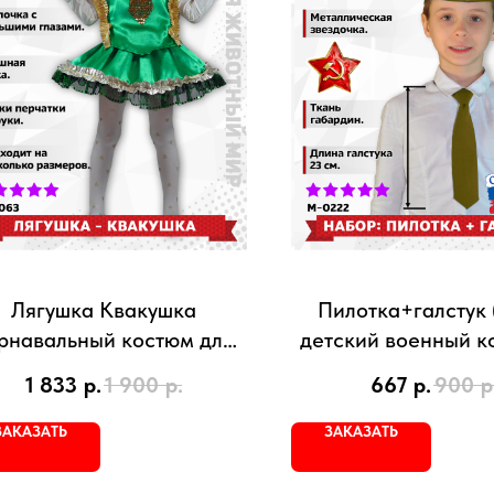
Лягушка Квакушка
Пилотка+галстук 
рнавальный костюм для
детский военный к
девочки
1 833
р.
1 900
р.
667
р.
900
р
ЗАКАЗАТЬ
ЗАКАЗАТЬ