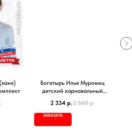
(хаки)
Богатырь Илья Муромец
омплект
детский карнавальный
костюм для мальчика
.
2 334
р.
2 560
р.
ЗАКАЗАТЬ