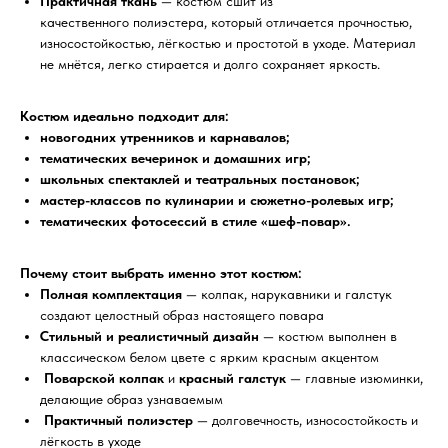
Практичная ткань
— костюм сшит из
качественного полиэстера, который отличается прочностью,
износостойкостью, лёгкостью и простотой в уходе. Материал
не мнётся, легко стирается и долго сохраняет яркость.
Костюм идеально подходит для:
новогодних утренников и карнавалов;
тематических вечеринок и домашних игр;
школьных спектаклей и театральных постановок;
мастер-классов по кулинарии и сюжетно-ролевых игр;
тематических фотосессий в стиле «шеф-повар».
Почему стоит выбрать именно этот костюм:
Полная комплектация
— колпак, нарукавники и галстук
создают целостный образ настоящего повара
Стильный и реалистичный дизайн
— костюм выполнен в
классическом белом цвете с ярким красным акцентом
Поварской колпак
и
красный галстук
— главные изюминки,
делающие образ узнаваемым
Практичный полиэстер
— долговечность, износостойкость и
лёгкость в уходе