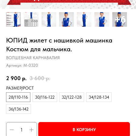
ЮПИД жилет с нашивкой машинка
Костюм для мальчика.
ВОЛШЕБНАЯ КАРНАВАЛИЯ
Артикул:
М-0320
2 900
р.
3 600
р.
РАЗМЕР/РОСТ
28/110-116
30/116-122
32/122-128
34/128-134
36/136-142
В КОРЗИНУ