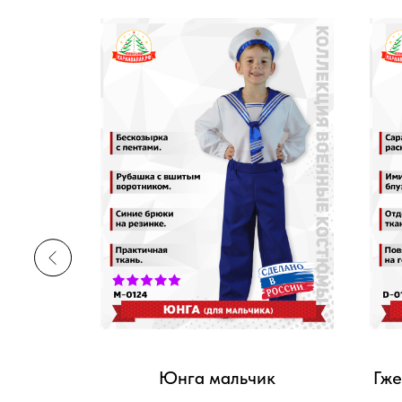
ий
Юнга мальчик
Гже