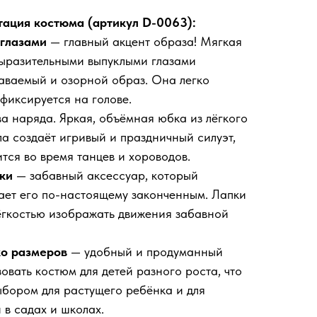
ация костюма (артикул D-0063):
глазами
— главный акцент образа! Мягкая
выразительными выпуклыми глазами
аваемый и озорной образ. Она легко
фиксируется на голове.
а наряда. Яркая, объёмная юбка из лёгкого
а создаёт игривый и праздничный силуэт,
тся во время танцев и хороводов.
ки
— забавный аксессуар, который
ает его по-настоящему законченным. Лапки
ёгкостью изображать движения забавной
ко размеров
— удобный и продуманный
овать костюм для детей разного роста, что
ыбором для растущего ребёнка и для
в садах и школах.