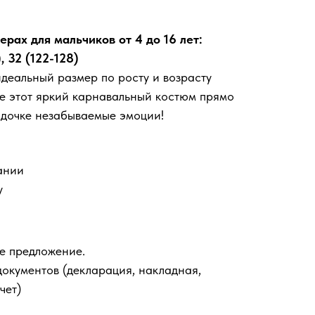
рах для мальчиков от 4 до 16 лет:
), 32 (122-128)
еальный размер по росту и возрасту
е этот яркий карнавальный костюм прямо
 дочке незабываемые эмоции!
ании
у
е предложение.
документов (декларация, накладная,
чет)