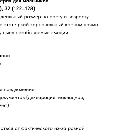
ерах для мальчиков:
), 32 (122–128)
еальный размер по росту и возрасту
е этот яркий карнавальный костюм прямо
у сыну незабываемые эмоции!
ании
у
е предложение.
документов (декларация, накладная,
чет)
аться от фактического из-за разной