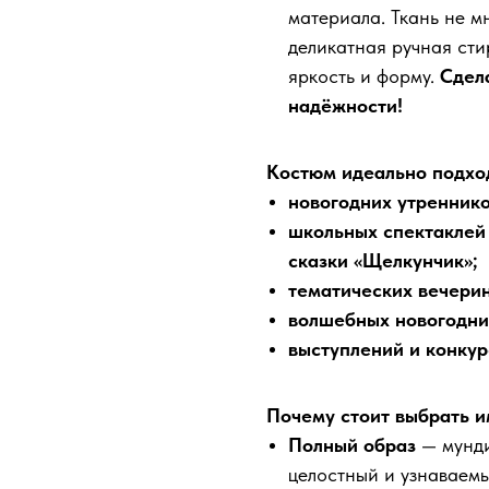
материала. Ткань не м
деликатная ручная сти
яркость и форму.
Сдела
надёжности!
Костюм идеально подход
новогодних утреннико
школьных спектаклей
сказки «Щелкунчик»;
тематических вечери
волшебных новогодни
выступлений и конкур
Почему стоит выбрать и
Полный образ
— мунди
целостный и узнаваем