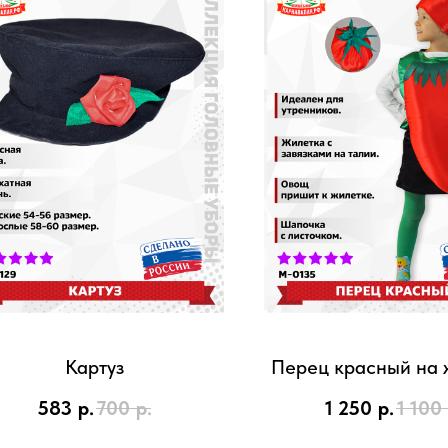
Картуз
Перец красный на 
583
р.
700
р.
1 250
р.
1 100