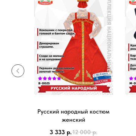
 130 см)
Русский народный костюм
женский
р.
3 333
р.
12 000
р.