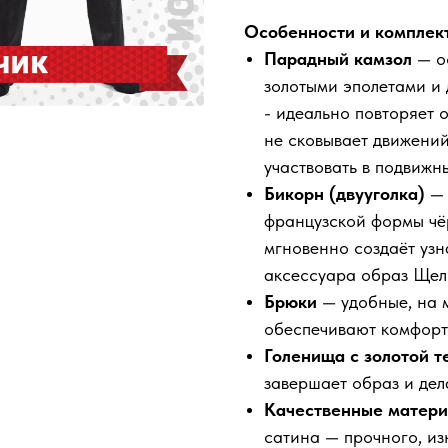
Особенности и комплект
Парадный камзол
— ос
золотыми эполетами и 
- идеально повторяет 
не сковывает движений
участвовать в подвижн
Бикорн (двууголка)
французской формы чё
мгновенно создаёт узн
аксессуара образ Щел
Брюки
— удобные, на м
обеспечивают комфорт 
Голенища с золотой т
завершает образ и дел
Качественные матер
сатина — прочного, из