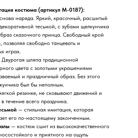
ация костюма (артикул М-0187):
нова наряда. Яркий, красочный, расшитый
декоративной тесьмой, с зубами щелкунчика
образ сказочного принца. Свободный крой
, позволяя свободно танцевать и
ых играх.
—
Двурогая шляпа традиционной
рного цвета с золотыми украшениями
аваемый и праздничный образ. Без этого
кунчика был бы неполным.
ягкой резинке, не сковывают движений и
в течение всего праздника.
есьмой
— стильная имитация, которая
ает его по-настоящему законченным.
иалы
— костюм сшит из высококачественного
носостойкого и приятного на ощупь