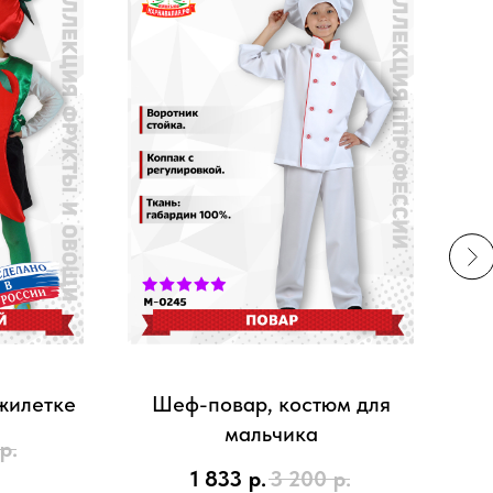
жилетке
Шеф-повар, костюм для
Па
мальчика
р.
1 833
р.
3 200
р.