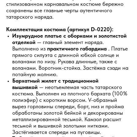
стилизованном карнавальном костюме бережно
сохранены все главные черты аутентичного
татарского наряда.
Комплектация костюма (артикул D-0220):
Изумрудное платье с оборками и золотистой
отделкой
— главный элемент наряда.
Выполнено из
практичного габардина
. Платье
прямого силуэта с длинной юбкой солнце и
воланами по низу. Рукава длинные, также с
воланами. Воротник-стойка. Застёжка сзади на
потайную молнию.
Бархатный жилет с традиционной
вышивкой
— неотъемлемая часть татарского
костюма. Выполнен из плотного бархата (100%
полиэфир) с коротким ворсом. V-образный
вырез горловины спереди, борт, низ и пройма
обработаны золотой бейкой и декорированы
металлизированной тесьмой. Камзол расшит
тесьмой и вышивкой золотыми нитками.
Застёгивается спереди на пуговицы.