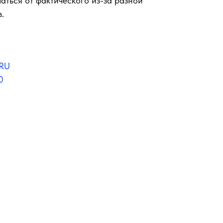
аться от фактического из-за разной
.
RU
0