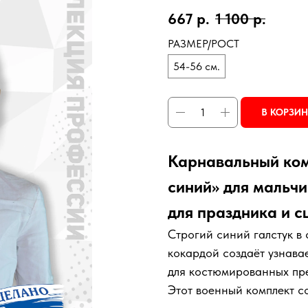
667
р.
1 100
р.
РАЗМЕР/РОСТ
54-56 см.
В КОРЗИ
Карнавальный ком
синий» для мальч
для праздника и с
Строгий синий галстук в
кокардой создаёт узнава
для костюмированных пре
Этот военный комплект с