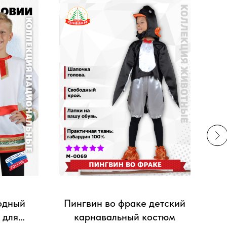
одный
Пингвин во фраке детский
П
 для
карнавальный костюм