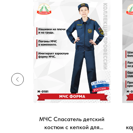
я форма
МЧС Спасатель детский
 для
костюм с кепкой для
ка