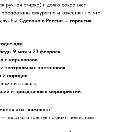
ая ручная стирка) и долго сохраняет
ы обработаны аккуратно и качественно, что
 службы.
Сделано в России — гарантия
одит для:
беды 9 мая
и
23 февраля
;
ов
и
карнавалов
;
и
театральных постановок
;
и
и
парадов
;
дома и в школе;
ссий
и
праздничных мероприятий
.
менно этот комплект:
— пилотка и галстук создают целостный