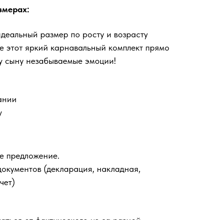
змерах:
еальный размер по росту и возрасту
е этот яркий карнавальный комплект прямо
у сыну незабываемые эмоции!
ании
у
е предложение.
документов (декларация, накладная,
чет)