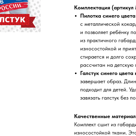
Комплектация (артикул 
Пилотка синего цвета
с металлической кока
и позволяет ребёнку п
из практичного габард
износостойкой и прият
стирается и долго сох
рассчитан на детскую 
Галстук синего цвета
завершает образ. Длин
подходит для детей. У
завязать галстук без п
Качественные материал
Комплект сшит из габард
износостойкой ткани. Это