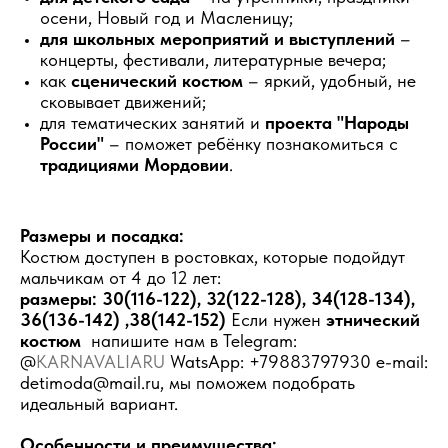
осени, Новый год и Масленицу;
для школьных мероприятий и выступлений
–
концерты, фестивали, литературные вечера;
как
сценический костюм
– яркий, удобный, не
сковывает движений;
для тематических занятий и
проекта "Народы
России"
– поможет ребёнку познакомиться с
традициями Мордовии
.
Размеры и посадка:
Костюм доступен в ростовках, которые подойдут
мальчикам от 4 до 12 лет:
размеры: 30(116-122), 32(122-128), 34(128-134),
36(136-142) ,38(142-152)
Если нужен
этнический
костюм
напишите нам в Telegram:
@
KARNAVALIARU
WatsApp: +79883797930 e-mail:
detimoda@mail.ru, мы поможем подобрать
идеальный вариант.
Особенности и преимущества: