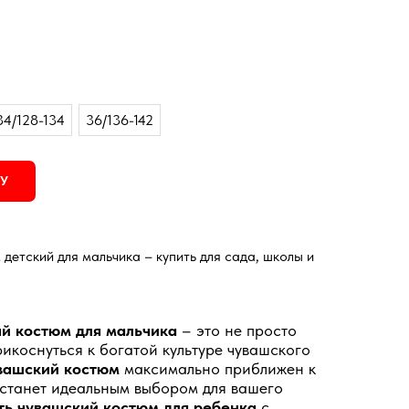
34/128-134
36/136-142
НУ
етский для мальчика – купить для сада, школы и
й костюм для мальчика
– это не просто
икоснуться к богатой культуре чувашского
вашский костюм
максимально приближен к
станет идеальным выбором для вашего
ть чувашский костюм для ребенка
с