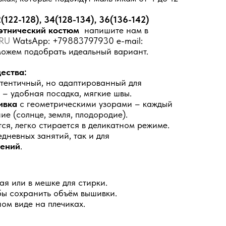
(122-128), 34(128-134), 36(136-142)
этнический костюм
напишите нам в
RU
WatsApp: +79883797930 e-mail:
можем подобрать идеальный вариант.
ества:
тентичный, но адаптированный для
– удобная посадка, мягкие швы.
ивка
с геометрическими узорами – каждый
ие (солнце, земля, плодородие).
тся, легко стирается в деликатном режиме.
дневных занятий, так и для
лений
.
ая или в мешке для стирки.
обы сохранить объём вышивки.
ом виде на плечиках.