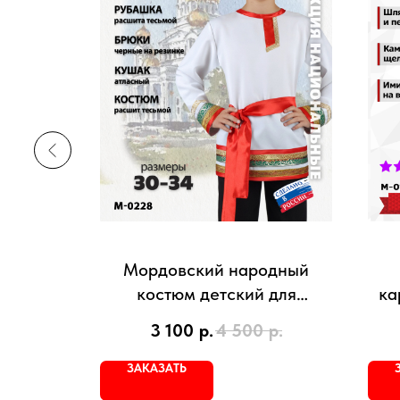
ый
Мордовский народный
юм для
костюм детский для
ка
мальчика
р.
3 100
р.
4 500
р.
ЗАКАЗАТЬ