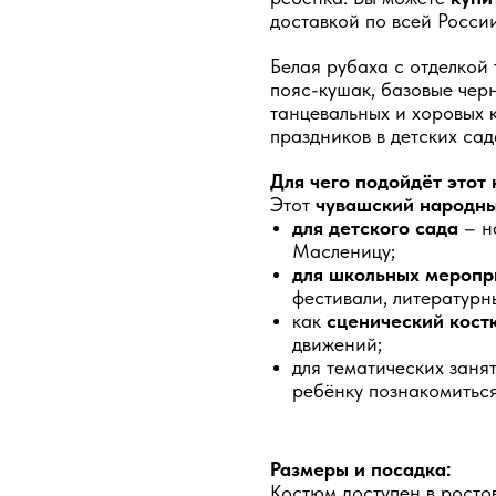
доставкой по всей России
Белая рубаха с отделкой
пояс-кушак, базовые чер
танцевальных и хоровых 
праздников в детских сад
Для чего подойдёт этот
Этот
чувашский народны
для детского сада
– н
Масленицу;
для школьных меропр
фестивали, литературн
как
сценический кост
движений;
для тематических заня
ребёнку познакомитьс
Размеры и посадка:
Костюм доступен в ростов