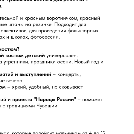
.
 тесьмой и красным воротничком, красный
ные штаны на резинке. Подходит для
коллективов, для проведения фольклорных
ах и школах, фотосессии.
 костюм?
й костюм детский
универсален:
а утренники, праздники осени, Новый год и
иятий и выступлений
– концерты,
ые вечера;
юм
– яркий, удобный, не сковывает
тий и
проекта "Народы России"
– поможет
я с традициями Чувашии.
ках, которые подойдут мальчикам от 4 до 12