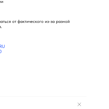
ии
аться от фактического из-за разной
.
RU
0