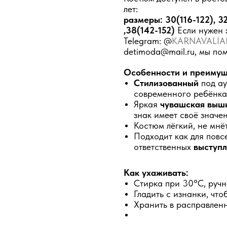
лет:
размеры: 30(116-122), 32
,38(142-152)
Если нужен
Telegram: @
KARNAVALIA
detimoda@mail.ru, мы по
Особенности и преимущ
Стилизованный
под ау
современного ребёнка 
Яркая
чувашская выш
знак имеет своё значен
Костюм лёгкий, не мнё
Подходит как для повсе
ответственных
выступ
Как ухаживать:
Стирка при 30°C, ручн
Гладить с изнанки, чт
Хранить в расправленн